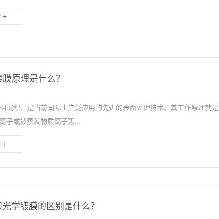
 +
镀膜原理是什么？
气相沉积，是当前国际上广泛应用的先进的表面处理技术。其工作原理就
离子或被蒸发物质离子轰...
 +
和光学镀膜的区别是什么？