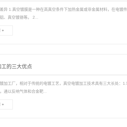
差异 1.真空镀膜是一种在高真空条件下加热金属或非金属材料，在电镀件
、真空镀铬等。 2...
 +
加工的三大优点
镀加工厂，相对于传统的电镀工艺，真空电镀加工技术具有三大长处：1
，通以反响气体和合金靶...
 +