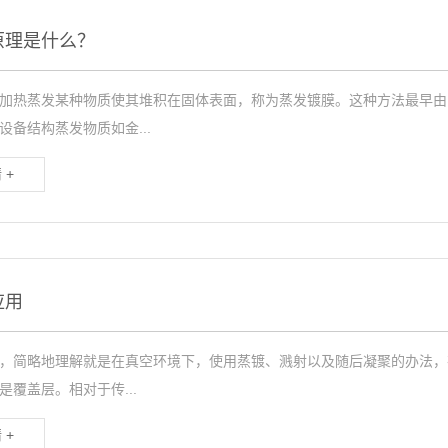
原理是什么？
加热蒸发某种物质使其堆积在固体表面，称为蒸发镀膜。这种方法最早由M
设备结构蒸发物质如金...
 +
应用
，简略地理解就是在真空环境下，使用蒸镀、溅射以及随后凝聚的办法，
是覆盖层。相对于传...
 +