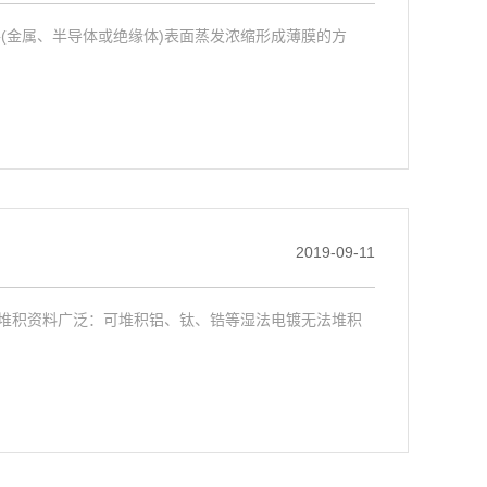
(金属、半导体或绝缘体)表面蒸发浓缩形成薄膜的方
2019-09-11
.堆积资料广泛：可堆积铝、钛、锆等湿法电镀无法堆积