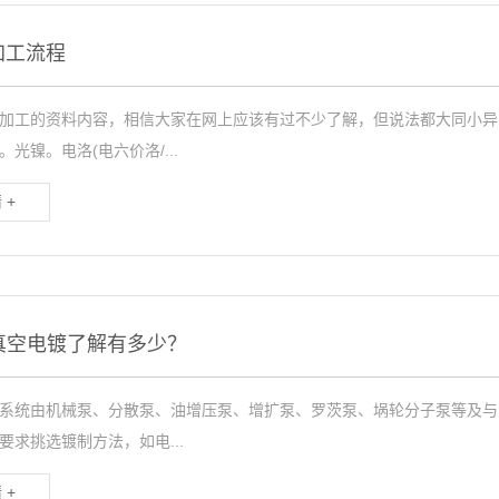
加工流程
加工的资料内容，相信大家在网上应该有过不少了解，但说法都大同小异
光镍。电洛(电六价洛/...
 +
真空电镀了解有多少？
系统由机械泵、分散泵、油增压泵、增扩泵、罗茨泵、埚轮分子泵等及与
要求挑选镀制方法，如电...
 +