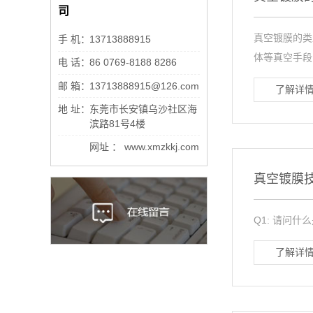
司
真空镀膜的类
手 机：
13713888915
体等真空手段
电 话：
86 0769-8188 8286
邮 箱：
13713888915@126.com
了解详情
地 址：
东莞市长安镇乌沙社区海
滨路81号4楼
网址 ： www.xmzkkj.com
真空镀膜
Q1: 请问什么
了解详情